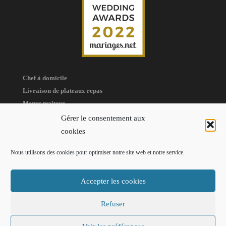
Chef à domicile
Livraison de plateaux repas
Menus traiteur
Organisation de réceptions
Gérer le consentement aux
Traiteur à domicile
cookies
Nous utilisons des cookies pour optimiser notre site web et notre service.
Accepter les cookies
(c) 2025 - Pro'G Traiteur 77 Paris
Refuser
CGV
Mentions légales