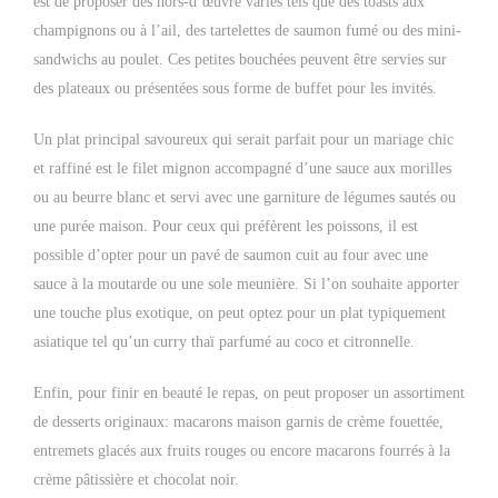
est de proposer des hors-d’œuvre variés tels que des toasts aux
champignons ou à l’ail, des tartelettes de saumon fumé ou des mini-
sandwichs au poulet. Ces petites bouchées peuvent être servies sur
des plateaux ou présentées sous forme de buffet pour les invités.
Un plat principal savoureux qui serait parfait pour un mariage chic
et raffiné est le filet mignon accompagné d’une sauce aux morilles
ou au beurre blanc et servi avec une garniture de légumes sautés ou
une purée maison. Pour ceux qui préfèrent les poissons, il est
possible d’opter pour un pavé de saumon cuit au four avec une
sauce à la moutarde ou une sole meunière. Si l’on souhaite apporter
une touche plus exotique, on peut optez pour un plat typiquement
asiatique tel qu’un curry thaï parfumé au coco et citronnelle.
Enfin, pour finir en beauté le repas, on peut proposer un assortiment
de desserts originaux: macarons maison garnis de crème fouettée,
entremets glacés aux fruits rouges ou encore macarons fourrés à la
crème pâtissière et chocolat noir.