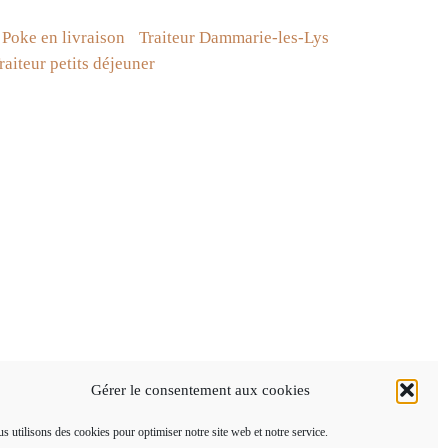
Poke en livraison
Traiteur Dammarie-les-Lys
raiteur petits déjeuner
Chef à domicile
Livraison de plateaux repas
Menus traiteur
Organisation de réceptions
Traiteur à domicile
Gérer le consentement aux cookies
s utilisons des cookies pour optimiser notre site web et notre service.