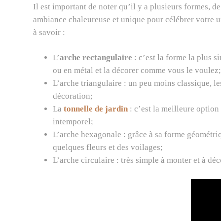
Il est important de noter qu’il y a plusieurs formes, d
ambiance chaleureuse et unique pour célébrer votre un
à savoir :
L’
arche rectangulaire
: c’est la forme la plus s
ou en métal et la décorer comme vous le voulez;
L’arche triangulaire : un peu moins classique, les
décoration;
La
tonnelle de jardin
: c’est la meilleure option
intemporel;
L’arche hexagonale : grâce à sa forme géométriq
quelques fleurs et des voilages;
L’arche circulaire : très simple à monter et à dé