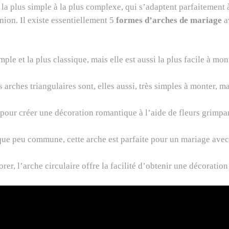
e la plus simple à la plus complexe, qui s’adaptent parfaitement 
ion. Il existe essentiellement 5
formes d’arches de mariage
a
imple et la plus classique, mais elle est aussi la plus facile à 
 arches triangulaires sont, elles aussi, très simples à monter, ma
 pour créer une décoration romantique à l’aide de fleurs grimpant
ue peu commune, cette arche est parfaite pour un mariage avec 
corer, l’arche circulaire offre la facilité d’obtenir une décorat