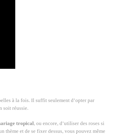
lles à la fois. Il suffit seulement d’opter par
 soit réussie.
ariage tropical
, ou encore, d’utiliser des roses si
 un thème et de se fixer dessus, vous pouvez même