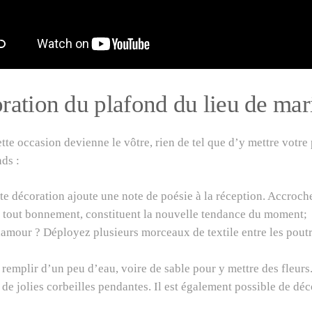
oration du plafond du lieu de mar
te occasion devienne le vôtre, rien de tel que d’y mettre votre p
ds :
ette décoration ajoute une note de poésie à la réception. Accroc
, tout bonnement, constituent la nouvelle tendance du moment;
glamour ? Déployez plusieurs morceaux de textile entre les poutr
 remplir d’un peu d’eau, voire de sable pour y mettre des fleurs.
r de jolies corbeilles pendantes. Il est également possible de dé