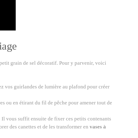
iage
etit grain de sel décoratif. Pour y parvenir, voici
hez vos guirlandes de lumière au plafond pour créer
es ou en étirant du fil de pêche pour amener tout de
 Il vous suffit ensuite de fixer ces petits contenants
corer des canettes et de les transformer en
vases à