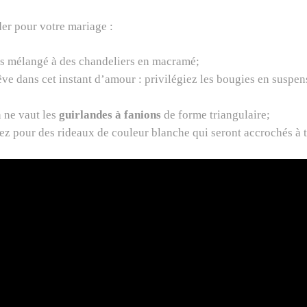
er pour votre mariage :
tes mélangé à des chandeliers en macramé;
rêve dans cet instant d’amour : privilégiez les bougies en suspen
 ne vaut les
guirlandes à fanions
de forme triangulaire;
ez pour des rideaux de couleur blanche qui seront accrochés à t