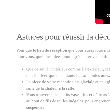
Astuces pour réussir la déc
Pour que le
lieu de réception
que vous aurez loué à cet
pour vous, quelques idées pour agrémenter vos plafon
Que ce soit à l’intérieur comme à l’extérieur, c
un effet féerique instantané. Les ampoules nues
La pièce de votre réception est glaciale et peu 
suite de la chaleur à la salle;
Vous trouverez des petits vases fins et délicats à
au bout de fils de tailles inégales, pour engrene
suspendre
;