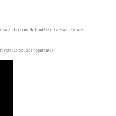
sion ou les
jeux de lumières
. Le rendu en sera
ravers les poutres apparentes.