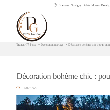
Domaine d'Arvigny - Allée Edouard Branly
-
-
Traiteur 77 Paris
Décoration mariage
Décoration bohème chic : pour un ma
Décoration bohème chic : pour
04/02/2022