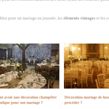
 bleu pour un mariage en journée, les
éléments vintages
et les c
 avoir une décoration champêtre
Décoration mariage de lux
ntique pour son mariage ?
procéder ?