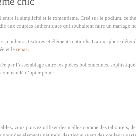
ème chic
entre la simplicité et le romantisme. Créé sur le podium, ce th
 dédié aux couples authentiques qui souhaitent faire un mariage 
urs, couleurs, textures et éléments naturels. L’atmosphère déten
ée et le
repas
.
uée par l’assemblage entre les pièces bohémiennes, sophistiquée
 recommandé d’opter pour :
 tables, vous pouvez utiliser des malles comme des tabourets, d
ter pour des éléments naturels, des tissus ayant des couleurs pas