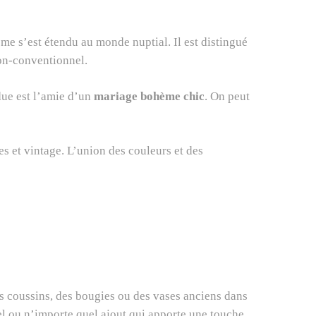
ème s’est étendu au monde nuptial. Il est distingué
non-conventionnel.
due est l’amie d’un
mariage bohème chic
. On peut
s et vintage. L’union des couleurs et des
es coussins, des bougies ou des vases anciens dans
tel ou n’importe quel ajout qui apporte une touche