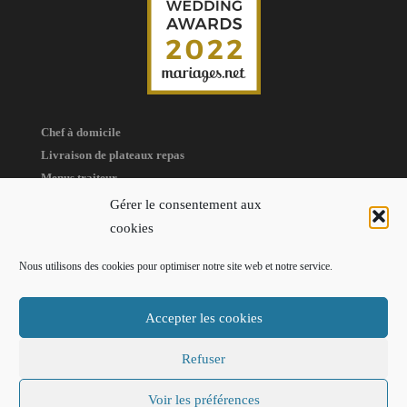
Chef à domicile
Livraison de plateaux repas
Menus traiteur
Organisation de réceptions
Gérer le consentement aux
Traiteur à domicile
cookies
Nous utilisons des cookies pour optimiser notre site web et notre service.
Accepter les cookies
(c) 2025 - Pro'G Traiteur 77 Paris
Refuser
CGV
Mentions légales
Voir les préférences