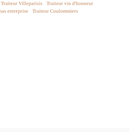
Traiteur Villeparisis
Traiteur vin d'honneur
pas entreprise
Traiteur Coulommiers
Chef à domicile
Livraison de plateaux repas
Menus traiteur
Organisation de réceptions
Traiteur à domicile